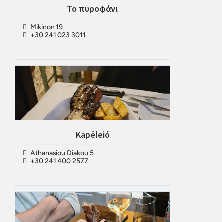
Το πυροφάνι
Mikinon 19
+30 241 023 3011
Kapēleió
Athanasiou Diakou 5
+30 241 400 2577