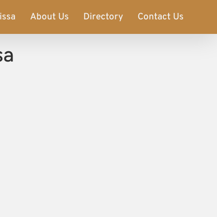
issa
About Us
Directory
Contact Us
sa