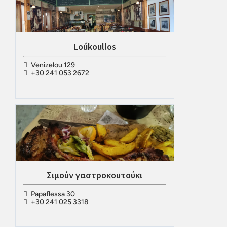
Loúkoullos
Venizelou 129
+30 241 053 2672
Σιμούν γαστροκουτούκι
Papaflessa 30
+30 241 025 3318