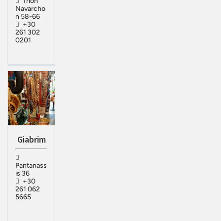
Trion
Navarcho
n 58-66
+30
261 302
0201
Giabrim
Pantanass
is 36
+30
261 062
5665