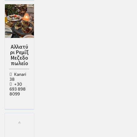
Αλλατύ
ρι Ρεμίξ
Μεζεδο
πωλείο
Kanari
38
+30
693 898
8099