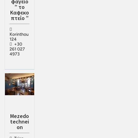
φαγείο
” το
Καφεκο
πτείο ”
Korinthou
124
+30
261 027
4973
Mezedo
technei
on