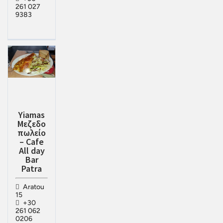
261 027
9383
Yiamas
Μεζεδο
πωλείο
– Cafe
All day
Bar
Patra
Aratou
15
+30
261 062
0206