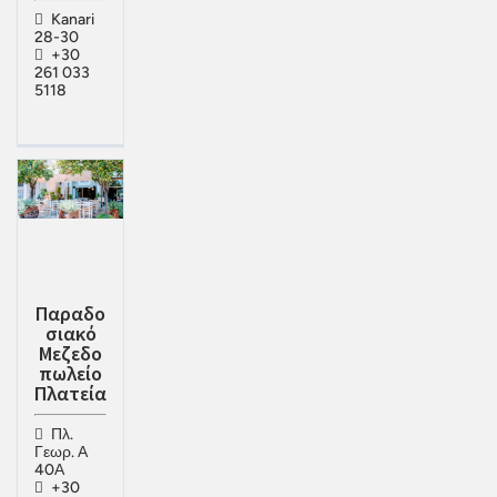
Kanari
28-30
+30
261 033
5118
Παραδο
σιακό
Μεζεδο
πωλείο
Πλατεία
Πλ.
Γεωρ. Α
40Α
+30