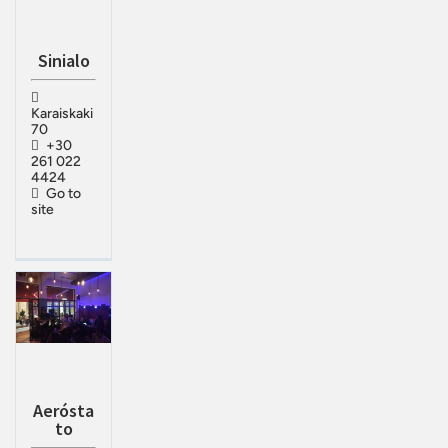
Sinialo
Karaiskaki
70
+30
261 022
4424
Go to
site
Aerósta
to