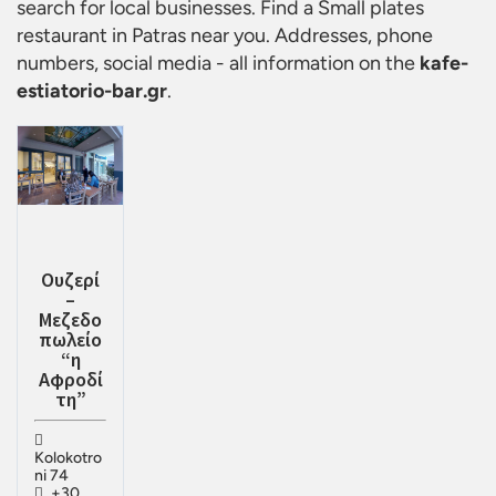
search for local businesses. Find a
Small plates
restaurant in Patras
near you. Addresses, phone
numbers, social media - all information on the
kafe-
estiatorio-bar.gr
.
Ουζερί
–
Μεζεδο
πωλείο
“η
Αφροδί
τη”
Kolokotro
ni 74
+30