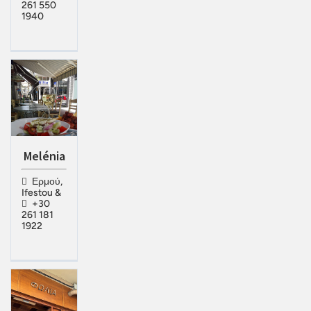
261 550
1940
Melénia
Ερμού,
Ifestou &
+30
261 181
1922