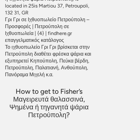
located in 25is Martiou 37, Petroupoli,
132 31, GR
Γρι Γρι σε Ιχθυοπωλείο Πετρούπολη –
Προσφορές | Πετρούπολη σε
Ιχθυοπωλεία | {4} | findhere.gr
επαγγελματικός κατάλογος
Το ιχθυοπωλείο Γρι Γρι βρίσκεται στην
Πετρούπολη διαθέτει φρέσκα ψάρια και
εξυπηρετεί Κηπούπολη, Πεύκα βέρδη,
Πετρούπολη, Παλατιανή, Ανθούπολη,
Πανόραμα Μιχελή κ.α.
How to get to Fisher’s
Μαγειρευτά θαλασσινά,
Ψημένα ή τηγανητά ψάρια
Πετρούπολη?